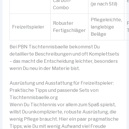
Carbon-
B
(je nach Stil)
Combo
Pflegeleichte,
Robuster
Freizeitspieler
langlebige
Fertigschläger
T
Beläge
Bei PBN Tischtennisbaelle bekommst Du
detaillierte Beschreibungen und oft Komplettsets
– das macht die Entscheidung leichter, besonders
wenn Du neu in der Materie bist.
Ausrüstung und Ausstattung für Freizeitspieler:
Praktische Tipps und passende Sets von
Tischtennisbaelle.org
Wenn Du Tischtennis vor allem zum Spaß spielst,
willst Du unkomplizierte, robuste Ausrüstung, die
wenig Pflege braucht. Hier ein paar pragmatische
Tipps, wie Du mit wenig Aufwand viel Freude