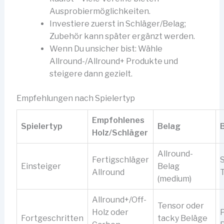
Ausprobiermöglichkeiten.
Investiere zuerst in Schläger/Belag;
Zubehör kann später ergänzt werden.
Wenn Du unsicher bist: Wähle
Allround-/Allround+ Produkte und
steigere dann gezielt.
Empfehlungen nach Spielertyp
Empfohlenes
Spielertyp
Belag
B
Holz/Schläger
Allround-
Fertigschläger
Einsteiger
Belag
Allround
T
(medium)
Allround+/Off-
Tensor oder
Holz oder
Fortgeschritten
tacky Beläge